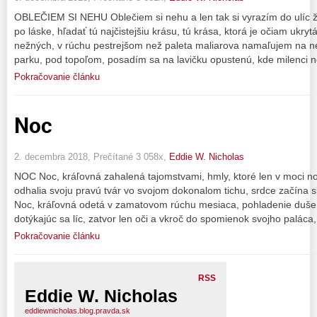
OBLEČIEM SI NEHU Oblečiem si nehu a len tak si vyrazím do ulíc ž
po láske, hľadať tú najčistejšiu krásu, tú krása, ktorá je očiam ukry
nežných, v rúchu pestrejšom než paleta maliarova namaľujem na neb
parku, pod topoľom, posadím sa na lavičku opustenú, kde milenci 
Pokračovanie článku
Noc
2. decembra 2018, Prečítané 3 058x,
Eddie W. Nicholas
NOC Noc, kráľovná zahalená tajomstvami, hmly, ktoré len v moci noc
odhalia svoju pravú tvár vo svojom dokonalom tichu, srdce začína s
Noc, kráľovná odetá v zamatovom rúchu mesiaca, pohladenie duše,
dotýkajúc sa líc, zatvor len oči a vkroč do spomienok svojho paláca,
Pokračovanie článku
RSS
Eddie W. Nicholas
eddiewnicholas.blog.pravda.sk