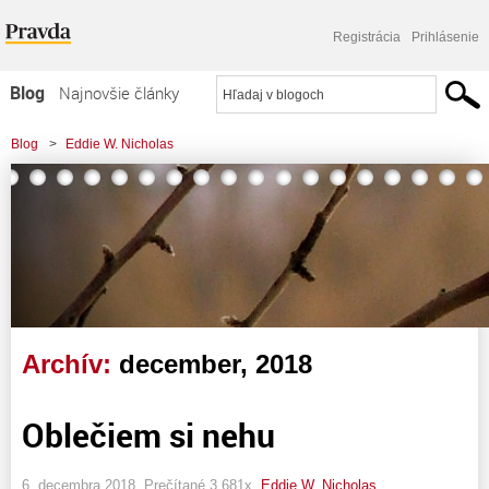
Registrácia
Prihlásenie
Blog
Najnovšie články
Najčítanejšie články
Blog
>
Eddie W. Nicholas
Najkomentovanejšie články
Zoznam blogov
Komerčné blogy
Archív:
december, 2018
Oblečiem si nehu
6. decembra 2018, Prečítané 3 681x,
Eddie W. Nicholas