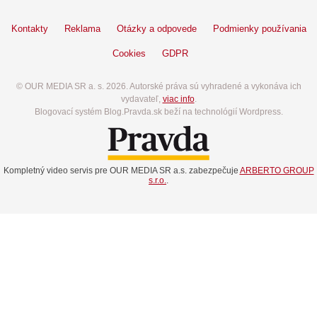
Kontakty
Reklama
Otázky a odpovede
Podmienky používania
Cookies
GDPR
© OUR MEDIA SR a. s. 2026. Autorské práva sú vyhradené a vykonáva ich
vydavateľ,
viac info
.
Blogovací systém Blog.Pravda.sk beží na technológií Wordpress.
Kompletný video servis pre OUR MEDIA SR a.s. zabezpečuje
ARBERTO GROUP
s.r.o.
.