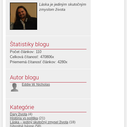
Láska je jediným skutočným
zmyslom života
Štatistiky blogu
Počet článkov: 110
Celková čítanosť: 470806x
Priemerná čítanosť článkov: 4280x
Autor blogu
Eddie W. Nicholas
Kategórie
Dary života
(4)
História vs politika
(21)
Láska – jediný skutočný zmysel života
(18)
ľúbostné básne
(58)