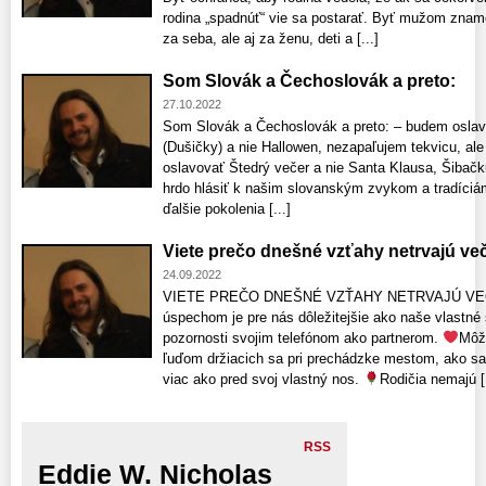
rodina „spadnúť“ vie sa postarať. Byť mužom znam
za seba, ale aj za ženu, deti a [...]
Som Slovák a Čechoslovák a preto:
27.10.2022
Som Slovák a Čechoslovák a preto: – budem oslav
(Dušičky) a nie Hallowen, nezapaľujem tekvicu, a
oslavovať Štedrý večer a nie Santa Klausa, Šibač
hrdo hlásiť k našim slovanským zvykom a tradíciám
ďalšie pokolenia [...]
Viete prečo dnešné vzťahy netrvajú ve
24.09.2022
VIETE PREČO DNEŠNÉ VZŤAHY NETRVAJÚ V
úspechom je pre nás dôležitejšie ako naše vlastné
pozornosti svojim telefónom ako partnerom.
Môž
ľuďom držiacich sa pri prechádzke mestom, ako sa 
viac ako pred svoj vlastný nos.
Rodičia nemajú [.
RSS
Eddie W. Nicholas