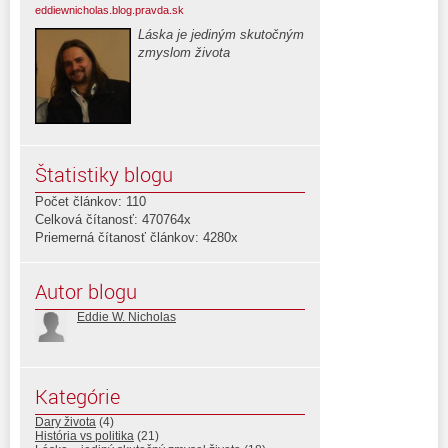
eddiewnicholas.blog.pravda.sk
Láska je jediným skutočným
zmyslom života
Štatistiky blogu
Počet článkov: 110
Celková čítanosť: 470764x
Priemerná čítanosť článkov: 4280x
Autor blogu
Eddie W. Nicholas
Kategórie
Dary života
(4)
História vs politika
(21)