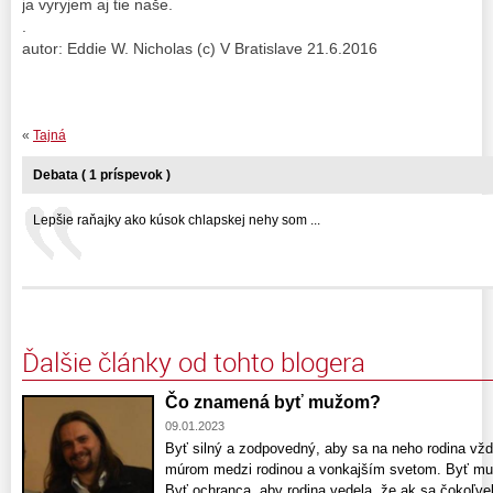
ja vyryjem aj tie naše.
.
autor: Eddie W. Nicholas (c) V Bratislave 21.6.2016
«
Tajná
Debata ( 1 príspevok )
Lepšie raňajky ako kúsok chlapskej nehy som ...
Ďalšie články od tohto blogera
Čo znamená byť mužom?
09.01.2023
Byť silný a zodpovedný, aby sa na neho rodina vž
múrom medzi rodinou a vonkajším svetom. Byť muž
Byť ochranca, aby rodina vedela, že ak sa čokoľve