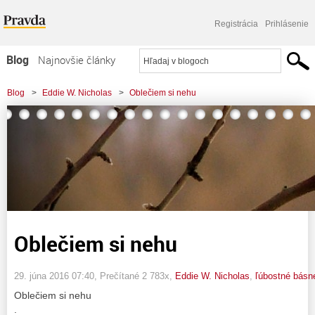
Registrácia
Prihlásenie
Blog
Najnovšie články
Najčítanejšie články
Blog
>
Eddie W. Nicholas
>
Oblečiem si nehu
Najkomentovanejšie články
Zoznam blogov
Komerčné blogy
Oblečiem si nehu
29. júna 2016 07:40
, Prečítané 2 783x,
Eddie W. Nicholas
,
ľúbostné básn
Oblečiem si nehu
.