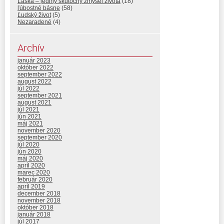
Láska – jediný skutočný zmysel života
(18)
ľúbostné básne
(58)
Ľudský život
(5)
Nezaradené
(4)
Archív
január 2023
október 2022
september 2022
august 2022
júl 2022
september 2021
august 2021
júl 2021
jún 2021
máj 2021
november 2020
september 2020
júl 2020
jún 2020
máj 2020
apríl 2020
marec 2020
február 2020
apríl 2019
december 2018
november 2018
október 2018
január 2018
júl 2017