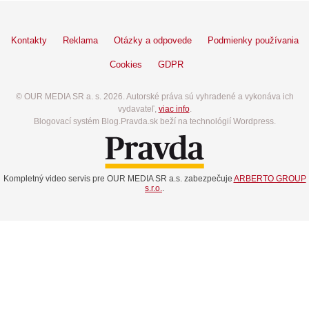
Kontakty
Reklama
Otázky a odpovede
Podmienky používania
Cookies
GDPR
© OUR MEDIA SR a. s. 2026. Autorské práva sú vyhradené a vykonáva ich
vydavateľ,
viac info
.
Blogovací systém Blog.Pravda.sk beží na technológií Wordpress.
Kompletný video servis pre OUR MEDIA SR a.s. zabezpečuje
ARBERTO GROUP
s.r.o.
.