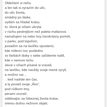
Oblečiem si nehu
a len tak si vyrazím do ulíc,
do ulíc života,
smädný po láske,
vydám sa hľadať krásu,
tú, ktorá je očiam ukrytá,
v rúchu pestrejšom než paleta maliarova
namaľujem na nebo tvoj čarokrásny portrét,
v parku, pod topoľom,
posadím sa na lavičku opustenú,
kde milenci noc poslednú
vo farbách lásky v sebe zaľúbenie našli,
kde v nemom tichu
slová v očiach písané si vraveli,
na lavičku, kde navždy svoje mená vyryli,
a možno raz…
.. keď nadíde ten čas,
a ty povieš svoje „Áno“,
pod rúškom tmy,
perami zovretí,
oddávajúc sa ľúbeznej života kráse,
snivou dušou nežnom objatí,