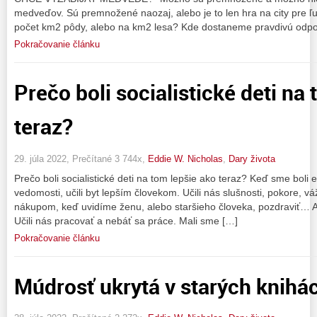
medveďov. Sú premnožené naozaj, alebo je to len hra na city pre 
počet km2 pôdy, alebo na km2 lesa? Kde dostaneme pravdivú odpov
Pokračovanie článku
Prečo boli socialistické deti na
teraz?
29. júla 2022, Prečítané 3 744x,
Eddie W. Nicholas
,
Dary života
Prečo boli socialistické deti na tom lepšie ako teraz? Keď sme boli 
vedomosti, učili byt lepším človekom. Učili nás slušnosti, pokore, vá
nákupom, keď uvidíme ženu, alebo staršieho človeka, pozdraviť… A..
Učili nás pracovať a nebáť sa práce. Mali sme […]
Pokračovanie článku
Múdrosť ukrytá v starých knihá