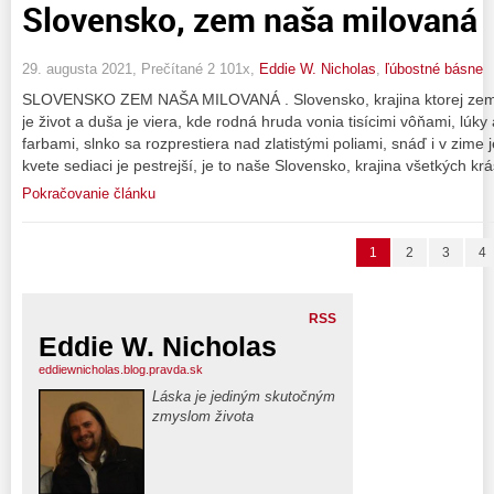
Slovensko, zem naša milovaná
29. augusta 2021, Prečítané 2 101x,
Eddie W. Nicholas
,
ľúbostné básne
SLOVENSKO ZEM NAŠA MILOVANÁ . Slovensko, krajina ktorej zem 
je život a duša je viera, kde rodná hruda vonia tisícimi vôňami, lúky
farbami, slnko sa rozprestiera nad zlatistými poliami, snáď i v zime j
kvete sediaci je pestrejší, je to naše Slovensko, krajina všetkých krá
Pokračovanie článku
1
2
3
4
RSS
Eddie W. Nicholas
eddiewnicholas.blog.pravda.sk
Láska je jediným skutočným
zmyslom života