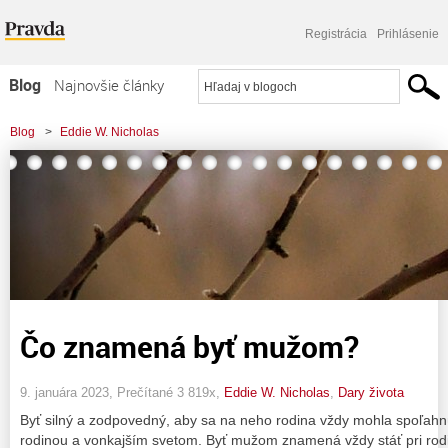
Registrácia
Prihlásenie
Blog
Najnovšie články
Najčítanejšie články
Blog
>
Eddie W. Nicholas
Najkomentovanejšie články
Zoznam blogov
Komerčné blogy
Čo znamená byť mužom?
9. januára 2023, Prečítané 3 819x,
Eddie W. Nicholas
,
Dary života
Byť silný a zodpovedný, aby sa na neho rodina vždy mohla spoľah
rodinou a vonkajším svetom. Byť mužom znamená vždy stáť pri rodi