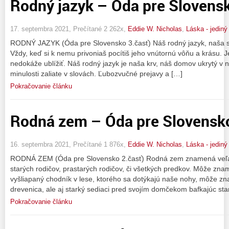
Rodný jazyk – Óda pre Slovensk
17. septembra 2021, Prečítané 2 262x,
Eddie W. Nicholas
,
Láska - jedin
RODNÝ JAZYK (Óda pre Slovensko 3.časť) Náš rodný jazyk, naša slo
Vždy, keď si k nemu privoniaš pocítiš jeho vnútornú vôňu a krásu. J
nedokáže ublížiť. Náš rodný jazyk je naša krv, náš domov ukrytý v n
minulosti zaliate v slovách. Ľubozvučné prejavy a […]
Pokračovanie článku
Rodná zem – Óda pre Slovensko
16. septembra 2021, Prečítané 1 876x,
Eddie W. Nicholas
,
Láska - jedin
RODNÁ ZEM (Óda pre Slovensko 2.časť) Rodná zem znamená veľa
starých rodičov, prastarých rodičov, či všetkých predkov. Môže znamen
vyšliapaný chodník v lese, ktorého sa dotýkajú naše nohy, môže zn
drevenica, ale aj starký sediaci pred svojím domčekom bafkajúc sta
Pokračovanie článku