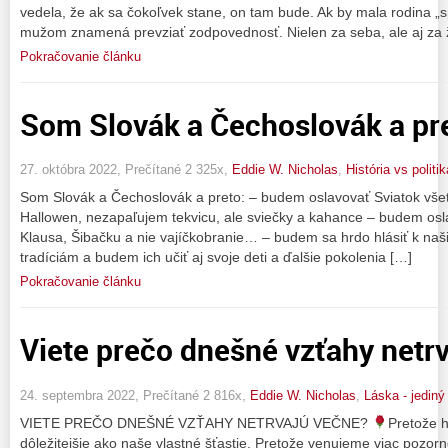
vedela, že ak sa čokoľvek stane, on tam bude. Ak by mala rodina „s
mužom znamená prevziať zodpovednosť. Nielen za seba, ale aj za ž
Pokračovanie článku
Som Slovák a Čechoslovák a pr
27. októbra 2022, Prečítané 2 325x,
Eddie W. Nicholas
,
História vs politik
Som Slovák a Čechoslovák a preto: – budem oslavovať Sviatok všet
Hallowen, nezapaľujem tekvicu, ale sviečky a kahance – budem osl
Klausa, Šibačku a nie vajíčkobranie… – budem sa hrdo hlásiť k n
tradíciám a budem ich učiť aj svoje deti a ďalšie pokolenia […]
Pokračovanie článku
Viete prečo dnešné vzťahy netr
24. septembra 2022, Prečítané 2 816x,
Eddie W. Nicholas
,
Láska - jedin
VIETE PREČO DNEŠNÉ VZŤAHY NETRVAJÚ VEČNE?
Pretože 
dôležitejšie ako naše vlastné šťastie. Pretože venujeme viac pozorn