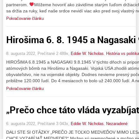
partnerom.
Môžeme hovoriť ako závidíme starým ľuďom držiacic
sa držia za ruky, keď naše srdce nevidí viac ako pred svoj vlastný 
Pokračovanie článku
Hirošima 6. 8. 1945 a Nagasaki 
8. augusta 2022, Prečítané 2 489x,
Eddie W. Nicholas
,
História vs politik
HIROŠIMA 6.8.1945 a NAGASAKI 9.8.1945 V týchto dňoch si pripo
atómových bômb na Hirošimu a Nagasaki. Vojská USA zhodili atóm
obyvateľstvo, nie na vojenské objekty. Dodnes nevieme presný poče
približne 120.000 ľudí. Do 4 mesiacoch to bolo už 240.000 ľudí. A n
Pokračovanie článku
„Prečo chce táto vláda vyzabíja
6. augusta 2022, Prečítané 3 043x,
Eddie W. Nicholas
,
Nezaradené
DALI STE SI OTÁZKY „PREČO JE TOĽKO MEDVEĎOV MIMO LESA
CHCE VYZABÍJAŤ MEDVEDE?“ Možno sú premnožené a možno nie. 