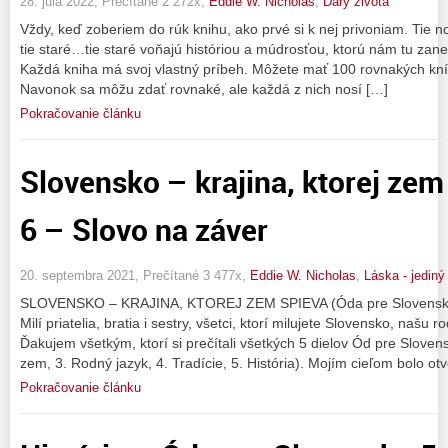
28. júla 2022, Prečítané 2 272x,
Eddie W. Nicholas
,
Dary života
Vždy, keď zoberiem do rúk knihu, ako prvé si k nej privoniam. Tie n
tie staré…tie staré voňajú históriou a múdrosťou, ktorú nám tu zan
Každá kniha má svoj vlastný príbeh. Môžete mať 100 rovnakých kn
Navonok sa môžu zdať rovnaké, ale každá z nich nosí […]
Pokračovanie článku
Slovensko – krajina, ktorej zem 
6 – Slovo na záver
20. septembra 2021, Prečítané 3 477x,
Eddie W. Nicholas
,
Láska - jedin
SLOVENSKO – KRAJINA, KTOREJ ZEM SPIEVA (Óda pre Slovensko – 
Milí priatelia, bratia i sestry, všetci, ktorí milujete Slovensko, naš
Ďakujem všetkým, ktorí si prečítali všetkých 5 dielov Ód pre Slove
zem, 3. Rodný jazyk, 4. Tradície, 5. História). Mojím cieľom bolo otv
Pokračovanie článku