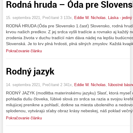
Rodná hruda – Óda pre Slovens
15. septembra 2021, Prečítané 3 133x,
Eddie W. Nicholas
,
Láska - jedin
RODNÁ HRUDA (Óda pre Slovensko 1.časť) Slovensko, rodná hruda
krvou našich predkov. Z jej srdca vyšli tradície a rovnako aj každý 
zrodenia života v duchu tradícií nám dáva nádej na lepšiu budúcnos
Slovenská. Je to krv plná hrdosti, plná silných zmyslov. Každá kvap
Pokračovanie článku
Rodný jazyk
14. septembra 2021, Prečítané 2 341x,
Eddie W. Nicholas
,
ľúbostné básn
RODNÝ JAZYK (modlitba materinskému jazyku) Slasť, ktorá myseľ op
pohladia dušu človeka, ľúbivé slová zo srdca sa razia a svojou kre
milujúcej prenikne a pohladí, dotkne sa miesta uboleného a nedovolí 
splodenou, vytvárajú sťaby obraz krásy nebeskej, náš poklad večný
Pokračovanie článku