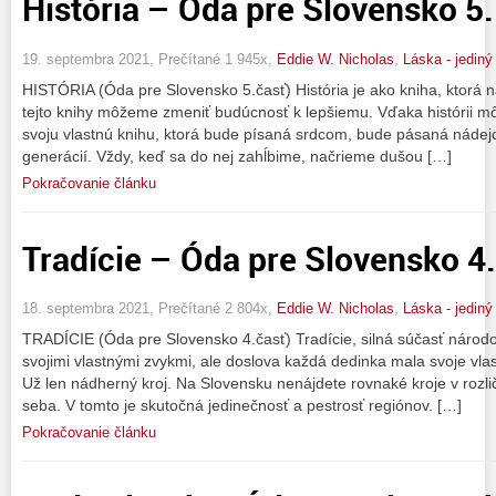
História – Óda pre Slovensko 5.
19. septembra 2021, Prečítané 1 945x,
Eddie W. Nicholas
,
Láska - jedin
HISTÓRIA (Óda pre Slovensko 5.časť) História je ako kniha, ktorá 
tejto knihy môžeme zmeniť budúcnosť k lepšiemu. Vďaka histórii m
svoju vlastnú knihu, ktorá bude písaná srdcom, bude pásaná nádejou
generácií. Vždy, keď sa do nej zahĺbime, načrieme dušou […]
Pokračovanie článku
Tradície – Óda pre Slovensko 4.
18. septembra 2021, Prečítané 2 804x,
Eddie W. Nicholas
,
Láska - jedin
TRADÍCIE (Óda pre Slovensko 4.časť) Tradície, silná súčasť národo
svojimi vlastnými zvykmi, ale doslova každá dedinka mala svoje vlast
Už len nádherný kroj. Na Slovensku nenájdete rovnaké kroje v rozli
seba. V tomto je skutočná jedinečnosť a pestrosť regiónov. […]
Pokračovanie článku