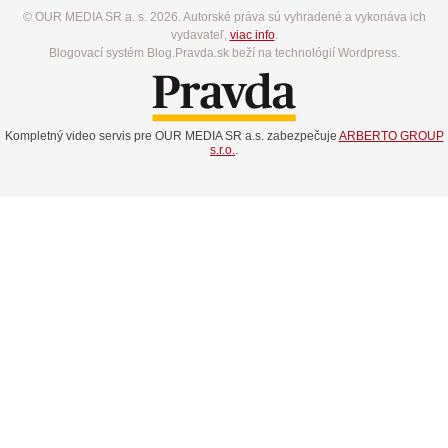
© OUR MEDIA SR a. s. 2026. Autorské práva sú vyhradené a vykonáva ich
vydavateľ,
viac info
.
Blogovací systém Blog.Pravda.sk beží na technológií Wordpress.
Kompletný video servis pre OUR MEDIA SR a.s. zabezpečuje
ARBERTO GROUP
s.r.o.
.