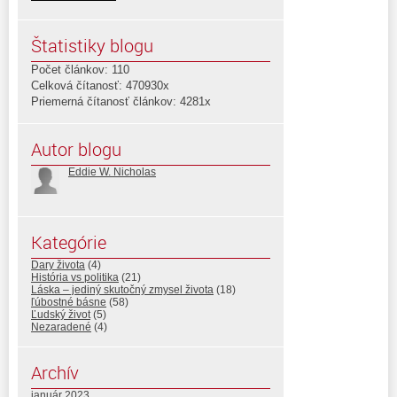
Štatistiky blogu
Počet článkov: 110
Celková čítanosť: 470930x
Priemerná čítanosť článkov: 4281x
Autor blogu
Eddie W. Nicholas
Kategórie
Dary života
(4)
História vs politika
(21)
Láska – jediný skutočný zmysel života
(18)
ľúbostné básne
(58)
Ľudský život
(5)
Nezaradené
(4)
Archív
január 2023